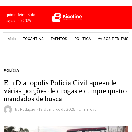
quinta-feira, 6 de
agosto de 2026
Início
TOCANTINS
EVENTOS
POLÍTICA
AVISOS E EDITAIS
POLÍCIA
Em Dianópolis Polícia Civil apreende
várias porções de drogas e cumpre quatro
mandados de busca
by
Redação
18 de março de 2025
1 min read