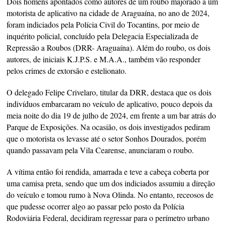
Dois homens apontados como autores de um roubo majorado a um
motorista de aplicativo na cidade de Araguaína, no ano de 2024,
foram indiciados pela Polícia Civil do Tocantins, por meio de
inquérito policial, concluído pela Delegacia Especializada de
Repressão a Roubos (DRR- Araguaína). Além do roubo, os dois
autores, de iniciais K.J.P.S. e M.A.A., também vão responder
pelos crimes de extorsão e estelionato.
O delegado Felipe Crivelaro, titular da DRR, destaca que os dois
indivíduos embarcaram no veículo de aplicativo, pouco depois da
meia noite do dia 19 de julho de 2024, em frente a um bar atrás do
Parque de Exposições. Na ocasião, os dois investigados pediram
que o motorista os levasse até o setor Sonhos Dourados, porém
quando passavam pela Vila Cearense, anunciaram o roubo.
A vítima então foi rendida, amarrada e teve a cabeça coberta por
uma camisa preta, sendo que um dos indiciados assumiu a direção
do veículo e tomou rumo à Nova Olinda. No entanto, receosos de
que pudesse ocorrer algo ao passar pelo posto da Polícia
Rodoviária Federal, decidiram regressar para o perímetro urbano