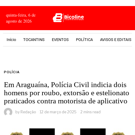
quinta-feira, 6 de
agosto de 2026
Início
TOCANTINS
EVENTOS
POLÍTICA
AVISOS E EDITAIS
POLÍCIA
Em Araguaína, Polícia Civil indicia dois
homens por roubo, extorsão e estelionato
praticados contra motorista de aplicativo
by
Redação
12 de março de 2025
2 mins read