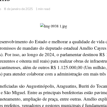
o
8 de janeiro de 2025
1 min read
senvolvimento do Estado e melhorar a qualidade de vida 
omissos de mandato do deputado estadual Amélio Cayres
). Por isso, ao longo de 2024, o parlamentar destinou R$
ezentos e oitenta mil reais) para realizar obras de infraestr
cantinenses, além de outros R$ 1.125.000,00 (Um milhão, 
is) para atender colaborar com a administração em mais três
neficiadas são Augustinópolis, Araguatins, Buriti do Toca
e São Miguel. Entre as principais benfeitorias estão pavim
oqueteamento, ampliação de praça, entre outras. Amélio expl
s prefeitos, vereadores e gestores municipais é fundamental