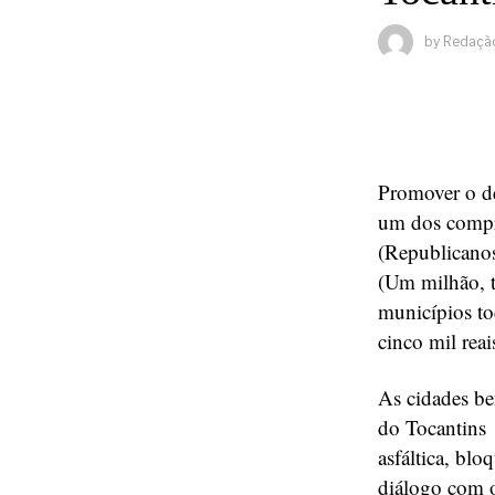
by
Redaçã
Promover o de
um dos compr
(Republicanos
(Um milhão, tr
municípios to
cinco mil rea
As cidades be
do Tocantins 
asfáltica, bl
diálogo com o