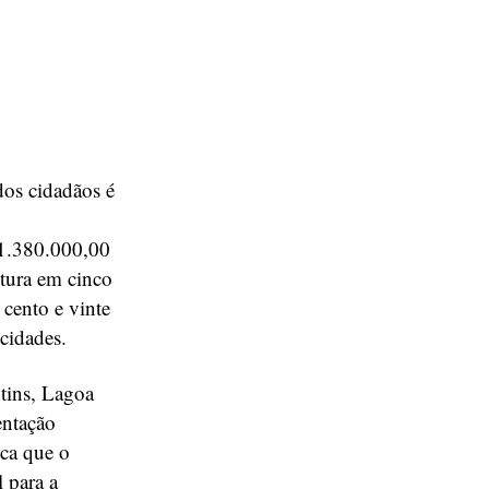
dos cidadãos é
 1.380.000,00
utura em cinco
cento e vinte
 cidades.
ntins, Lagoa
entação
ica que o
 para a