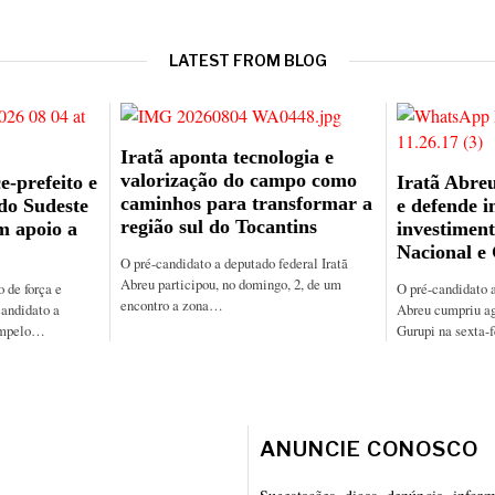
LATEST FROM BLOG
Iratã aponta tecnologia e
valorização do campo como
e-prefeito e
Iratã Abreu
caminhos para transformar a
 do Sudeste
e defende i
região sul do Tocantins
m apoio a
investiment
Nacional e
O pré-candidato a deputado federal Iratã
Abreu participou, no domingo, 2, de um
de força e
O pré-candidato a
encontro a zona…
candidato a
Abreu cumpriu a
ampelo…
Gurupi na sexta-
ANUNCIE CONOSCO