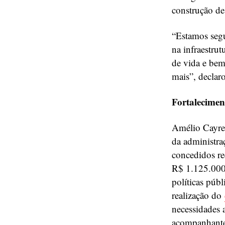
construção de
“Estamos segu
na infraestru
de vida e bem
mais”, declar
Fortalecimen
Amélio Cayre
da administr
concedidos re
R$ 1.125.000,
políticas públ
realização do
necessidades 
acompanhantes