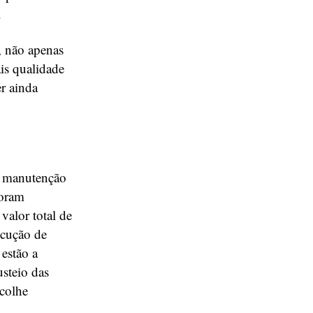
.
, não apenas
is qualidade
er ainda
e manutenção
foram
valor total de
ecução de
 estão a
steio das
acolhe