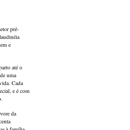
etor pré-
laudinéia
gem e
parto até o
 de uma
vida. Cada
cial, e é com
o.
rvore da
centa
e à família