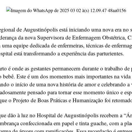
gional de Augustinópolis está iniciando uma nova era no s
liderança da nova Supervisora de Enfermagem Obstétrica, C
 uma equipe dedicada de enfermeiras, técnicas de enferma
pital está transformando a experiência das parturientes.
arto é onde as gestantes permanecem durante o trabalho de 
o bebê. Este é um dos momentos mais importantes na vida
ndo o início de uma nova história de amor e celebrando a 
dadosamente pensado para tornar esse momento único e espe
 que o Projeto de Boas Práticas e Humanização foi retomad
que dão à luz no Hospital de Augustinópolis recebem a “Á
mbrança confeccionada em papel e tinta guache, com a pla
rma de árvore com ramificações. Essa recordação é entregu