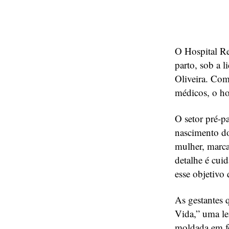
O Hospital Re
parto, sob a 
Oliveira. Com
médicos, o hos
O setor pré-p
nascimento d
mulher, marca
detalhe é cui
esse objetivo
As gestantes 
Vida,” uma le
moldada em fo