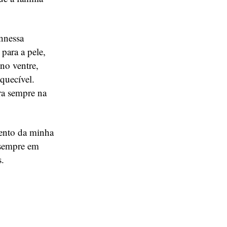
annessa
 para a pele,
 no ventre,
quecível.
ra sempre na
mento da minha
 sempre em
.