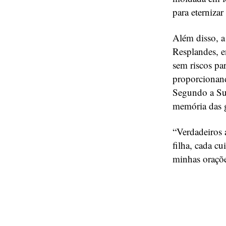
para eterniza
Além disso, a
Resplandes, en
sem riscos par
proporcionand
Segundo a Sup
memória das g
“Verdadeiros 
filha, cada c
minhas oraçõe