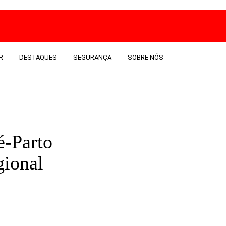
R
DESTAQUES
SEGURANÇA
SOBRE NÓS
é-Parto
gional