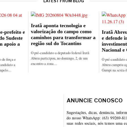
LATEST FROM BLOG
Iratã aponta tecnologia e
valorização do campo como
e-prefeito e
Iratã Abreu
caminhos para transformar a
 do Sudeste
e defende i
região sul do Tocantins
m apoio a
investiment
Nacional e
O pré-candidato a deputado federal Iratã
Abreu participou, no domingo, 2, de um
de força e
O pré-candidato a
encontro a zona…
candidato a
Abreu cumpriu a
ampelo…
Gurupi na sexta-
ANUNCIE CONOSCO
Sugestações, dicas, denúncia, infor
do nosso WhatsApp: (63) 99269-8112
suas redes sociais, nós temos uma eq