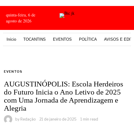
quinta-feira, 6 de
agosto de 2026
Início
TOCANTINS
EVENTOS
POLÍTICA
AVISOS E EDIT
EVENTOS
AUGUSTINÓPOLIS: Escola Herdeiros
do Futuro Inicia o Ano Letivo de 2025
com Uma Jornada de Aprendizagem e
Alegria
by
Redação
21 de janeiro de 2025
1 min read