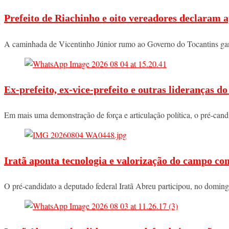
Prefeito de Riachinho e oito vereadores declaram a
A caminhada de Vicentinho Júnior rumo ao Governo do Tocantins ga
Ex-prefeito, ex-vice-prefeito e outras lideranças 
Em mais uma demonstração de força e articulação política, o pré-ca
Iratã aponta tecnologia e valorização do campo co
O pré-candidato a deputado federal Iratã Abreu participou, no domi