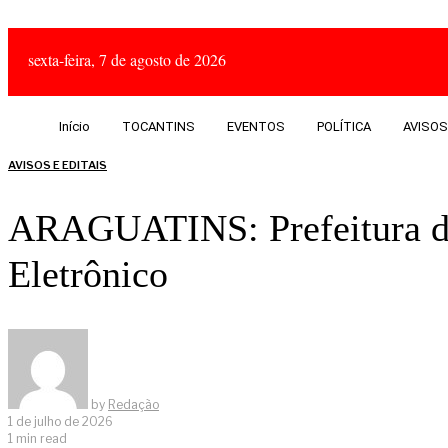
sexta-feira, 7 de agosto de 2026
Início
TOCANTINS
EVENTOS
POLÍTICA
AVISOS
AVISOS E EDITAIS
ARAGUATINS: Prefeitura div
Eletrônico
by
Redação
1 de julho de 2026
1 min read