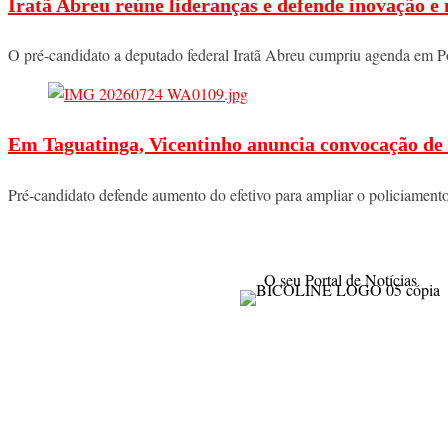
Iratã Abreu reúne lideranças e defende inovação e
O pré-candidato a deputado federal Iratã Abreu cumpriu agenda em P
Em Taguatinga, Vicentinho anuncia convocação de 
Pré-candidato defende aumento do efetivo para ampliar o policiament
O seu Portal de Notícias