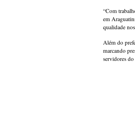
“Com trabalho
em Araguatins
qualidade nos 
Além do prefe
marcando pres
servidores do