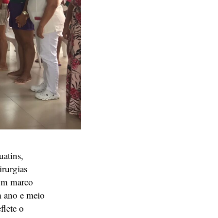
uatins,
irurgias
 um marco
m ano e meio
flete o