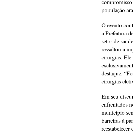
compromisso d
população ara
O evento cont
a Prefeitura d
setor de saúd
ressaltou a i
cirurgias. Ele
exclusivament
destaque. “Fo
cirurgias eleti
Em seu discur
enfrentados n
município sem
barreiras à pa
reestabelecer